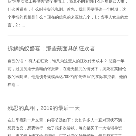
从“阿里女员工被侵害”这个事情上，我真心的看到什么叫墙倒众人推，
什么叫猎奇，什么叫带舆论私刑。首先，我们需要明确一个时期，这
个事情的真相是什么？现在的信息的来源就几个，1：当事人女主的发
言，2：...
拆解蚂蚁盛宴：那些戴面具的狂欢者
自己的话： 有人在狂欢，谁又为这些人的狂欢付出成本？ 悲喜一年
前，过度沉溺于酒精的张振新，在毫无征兆的情况下，病死在英国伦
敦的医院里。他是债务规模高达700亿的“先锋系”的实际掌控者。他的
猝逝...
残忍的真相，2019的最后一天
在知乎看到一片文章，内容节选如下：比如许多人一直对现状不满，
想要改变，想要转行，做了很多次尝试，每次都买了一大堆辅导资
料，报了线上线下的培训班，买了付费的转行经验，最后都不了了