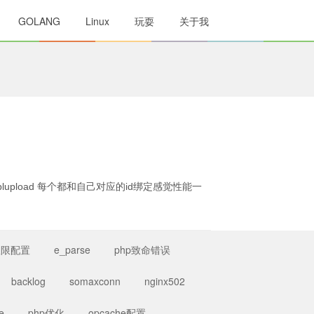
GOLANG
Linux
玩耍
关于我
load 每个都和自己对应的id绑定感觉性能一
0权限配置
e_parse
php致命错误
backlog
somaxconn
nginx502
e
php优化
opcache配置