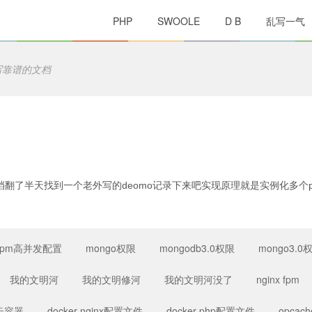
PHP
SWOOLE
D B
乱写一气
写靠谱的文档
了半天找到一个老外写的deomo记录下来吧实现原理就是实例化多个plup
pfpm高并发配置
mongo权限
mongodb3.0权限
mongo3.
我的文明河
我的文明修河
我的文明河没了
nginx fpm
云容器
docker nginx配置文件
docker php配置文件
opcach