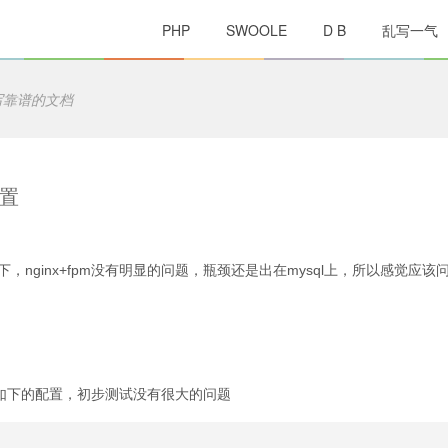
PHP
SWOOLE
D B
乱写一气
写靠谱的文档
配置
，nginx+fpm没有明显的问题，瓶颈还是出在mysql上，所以感觉应该
了如下的配置，初步测试没有很大的问题