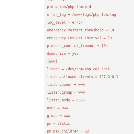
pid = run/php-fpm.pid

error_log = /www/logs/php-fpm.log

log_level = error

emergency_restart_threshold = 10

emergency_restart_interval = 1m

process_control_timeout = 10s

daemonize = yes

[www]

listen = /dev/shm/php-cgi.sock

listen.allowed_clients = 127.0.0.1

listen.owner = www

listen.group = www

listen.mode = 0666

user = www

group = www

pm = static

pm.max_children = 32
