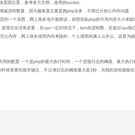
体原因位置，参考各方文档，使用的socket。
，不去动态增减进程数量，因为服务器主要是跑php业务，不用过分担心内存问题
这个是比较有意思的一个东西，网上很多地方都再说，按照实际php的可用内存大小来
现完全没有必要，在cpu一定的情况下，fpm的进程数，在超过cpu核
还空占内存，网上很多按照内存来除的，个人感觉纯属人云亦云。设置为
= 6 这是两个很有用的配置 一个是php的最大执行时间，一个是慢日志的阈值。最大执
的时候查看性能关键点，不过满日志的阈值最大是1秒，当我的进程都能在