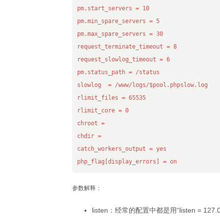
pm.start_servers = 10

pm.min_spare_servers = 5

pm.max_spare_servers = 30

request_terminate_timeout = 8

request_slowlog_timeout = 6

pm.status_path = /status

slowlog  = /www/logs/$pool.phpslow.log

rlimit_files = 65535

rlimit_core = 0

chroot =

chdir =

catch_workers_output = yes

参数解释：
listen：经常的配置中都是用“listen = 1