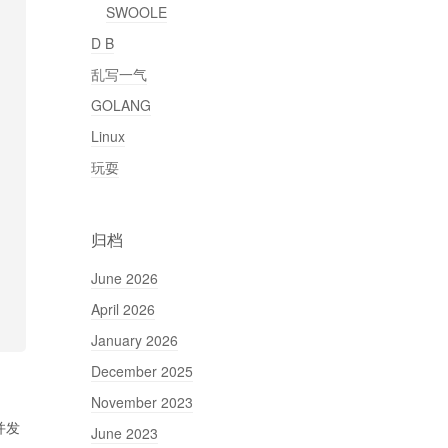
SWOOLE
D B
乱写一气
GOLANG
Linux
玩耍
归档
June 2026
April 2026
January 2026
December 2025
November 2023
高并发
June 2023