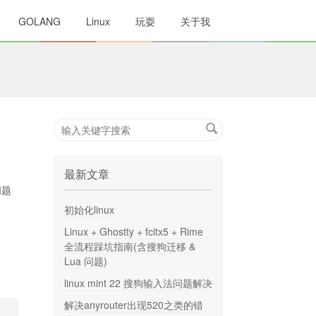
GOLANG
Linux
玩耍
关于我
搜
索
关
键
最新文章
字
问题
初始化linux
Linux + Ghostty + fcitx5 + Rime
全流程踩坑指南(含搜狗迁移 &
Lua 问题)
linux mint 22 搜狗输入法问题解决
解决anyrouter出现520之类的错